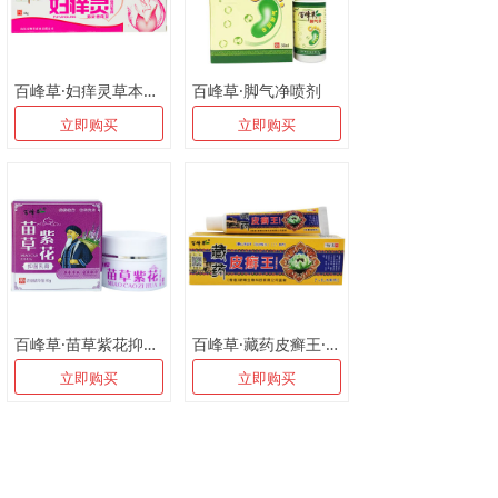
百峰草·妇痒灵草本乳膏
百峰草·脚气净喷剂
立即购买
立即购买
百峰草·苗草紫花抑菌乳膏
百峰草·藏药皮癣王·草本抑菌乳膏
立即购买
立即购买