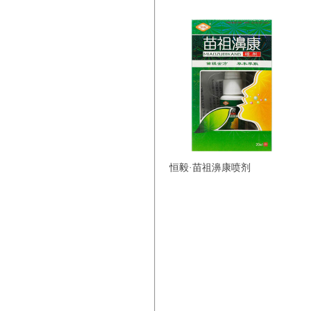
恒毅·苗祖濞康喷剂