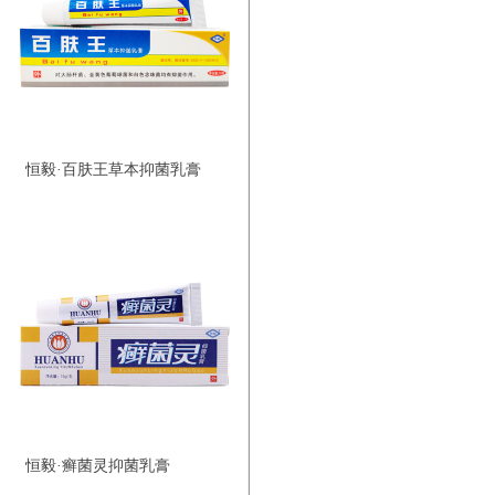
恒毅·百肤王草本抑菌乳膏
恒毅·癣菌灵抑菌乳膏