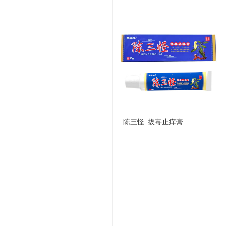
陈三怪_拔毒止痒膏