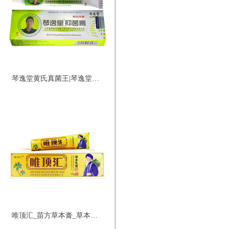
琴逸堂黄氏真菌王|琴逸堂抑菌膏
唯顶汇_苗方草本膏_草本乳膏