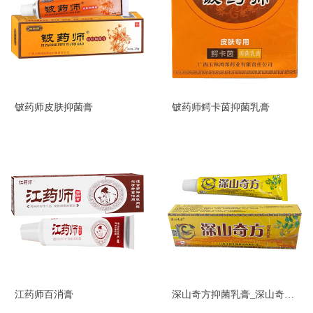
铍药师皮肤抑菌膏
铍药师鳄卡茵抑菌乳膏
江药师百消膏
深山奇方抑菌乳膏_深山奇方透傦膏