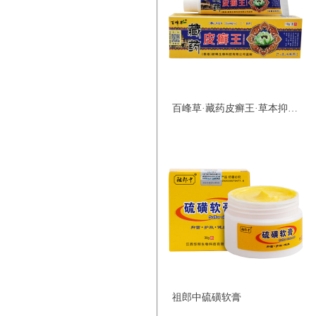
百峰草·藏药皮癣王·草本抑菌乳膏
祖郎中硫磺软膏